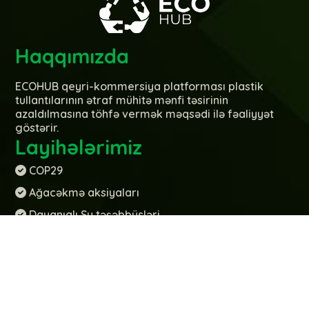
Haqqımızda
ECOHUB qeyri-kommersiya platforması plastik
tullantılarının ətraf mühitə mənfi təsirinin
azaldılmasına töhfə vermək məqsədi ilə fəaliyyət
göstərir.
Layihələrimiz
COP29
Ağacəkmə aksiyaları
Dayanıqlı Su təşəbbüsləri
Ekoloji Təşəbbüslər
Məsuliyyətli Ol
Müsabiqələr
Maarifləndirmə