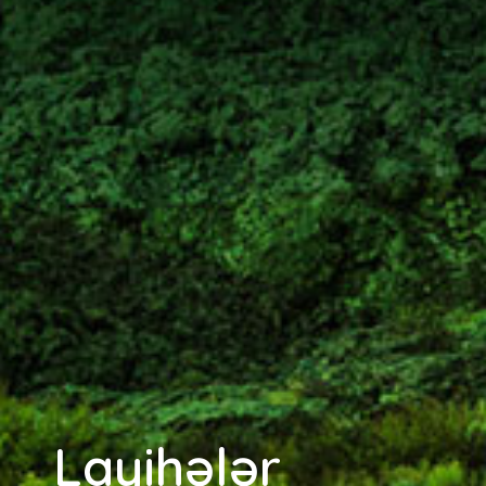
LAYİHƏLƏR
XƏBƏRLƏR
TƏRƏFDAŞLAR
COP29
ƏLAQƏ
EN
Layihələr