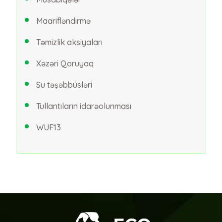
Maarifləndirmə
Təmizlik aksiyaları
Xəzəri Qoruyaq
Su təşəbbüsləri
Tullantıların idarəolunması
WUF13