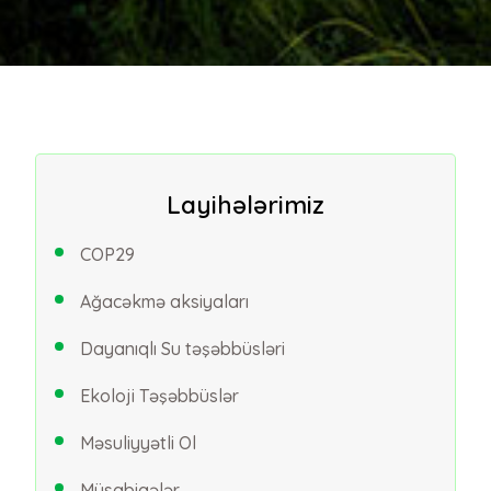
Layihələrimiz
COP29
Ağacəkmə aksiyaları
Dayanıqlı Su təşəbbüsləri
Ekoloji Təşəbbüslər
Məsuliyyətli Ol
Müsabiqələr