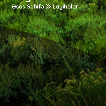
Əsas Səhifə
Layihələr