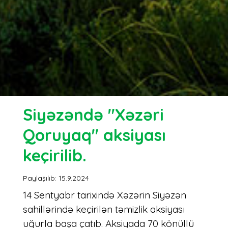
Siyəzəndə "Xəzəri
Qoruyaq" aksiyası
keçirilib.
Paylaşılıb: 15.9.2024
14 Sentyabr tarixində Xəzərin Siyəzən
sahillərində keçirilən təmizlik aksiyası
uğurla başa çatıb. Aksiyada 70 könüllü