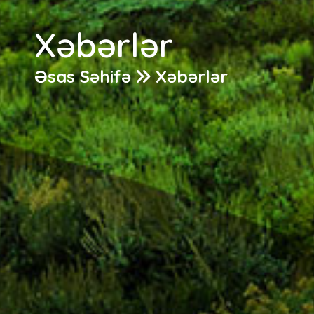
Xəbərlər
Əsas Səhifə
Xəbərlər