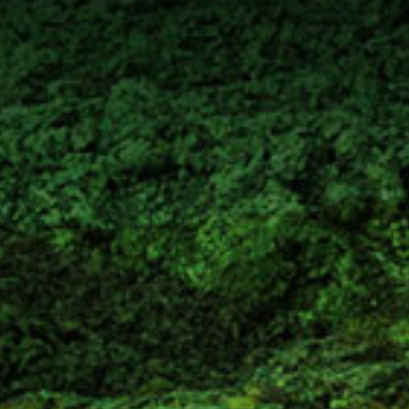
ƏSAS SƏHİFƏ
HAQQIMIZDA
LAYİHƏLƏR
XƏBƏRLƏR
TƏRƏFDAŞLAR
COP29
ƏLAQƏ
EN