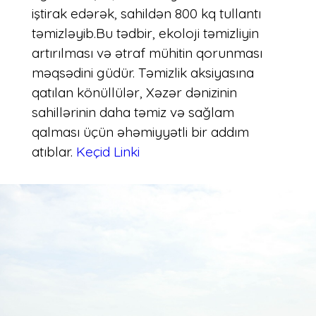
iştirak edərək, sahildən 800 kq tullantı
təmizləyib.Bu tədbir, ekoloji təmizliyin
artırılması və ətraf mühitin qorunması
məqsədini güdür. Təmizlik aksiyasına
qatılan könüllülər, Xəzər dənizinin
sahillərinin daha təmiz və sağlam
qalması üçün əhəmiyyətli bir addım
atıblar.
Keçid Linki