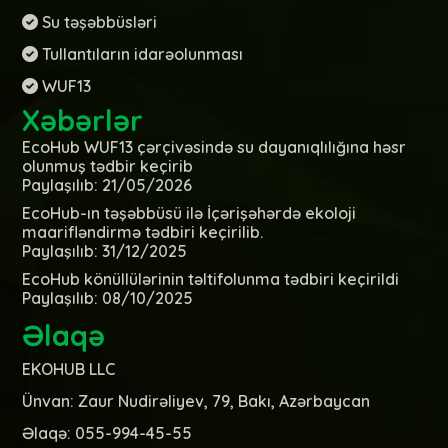
Su təşəbbüsləri
Tullantıların idarəolunması
WUF13
Xəbərlər
EcoHub WUF13 çərçivəsində su dayanıqlılığına həsr
olunmuş tədbir keçirib
Paylaşılıb: 21/05/2026
EcoHub-ın təşəbbüsü ilə İçərişəhərdə ekoloji
maarifləndirmə tədbiri keçirilib.
Paylaşılıb: 31/12/2025
EcoHub könüllülərinin təltifolunma tədbiri keçirildi
Paylaşılıb: 08/10/2025
Əlaqə
EKOHUB LLC
Ünvan: Zaur Nudirəliyev, 79, Bakı, Azərbaycan
Əlaqə: 055-994-45-55