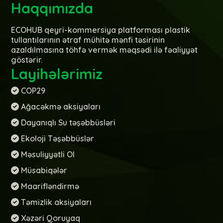
Haqqımızda
ECOHUB qeyri-kommersiya platforması plastik
tullantılarının ətraf mühitə mənfi təsirinin
azaldılmasına töhfə vermək məqsədi ilə fəaliyyət
göstərir.
Layihələrimiz
COP29
Ağacəkmə aksiyaları
Dayanıqlı Su təşəbbüsləri
Ekoloji Təşəbbüslər
Məsuliyyətli Ol
Müsabiqələr
Maarifləndirmə
Təmizlik aksiyaları
Xəzəri Qoruyaq