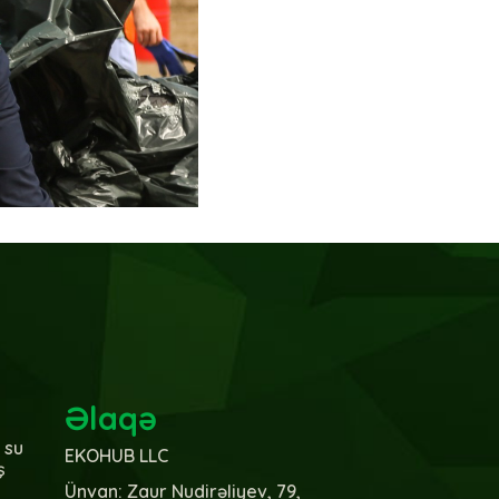
Əlaqə
 su
EKOHUB LLC
ş
Ünvan: Zaur Nudirəliyev, 79,