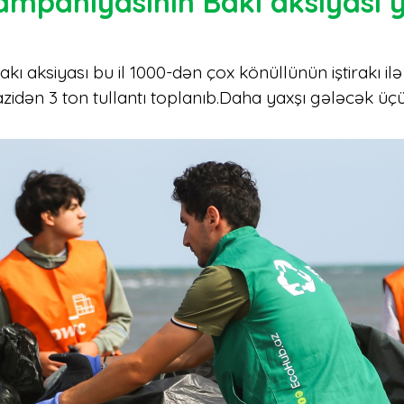
ampaniyasının Bakı aksiyası y
 aksiyası bu il 1000-dən çox könüllünün iştirakı ilə 
razidən 3 ton tullantı toplanıb.Daha yaxşı gələcək ü