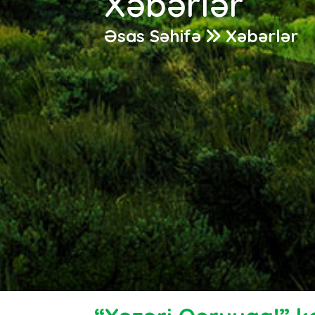
Xəbərlər
Əsas Səhifə
Xəbərlər