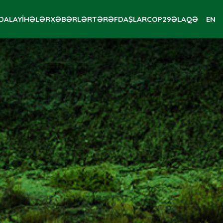
DA
LAYİHƏLƏR
XƏBƏRLƏR
TƏRƏFDAŞLAR
COP29
ƏLAQƏ
EN