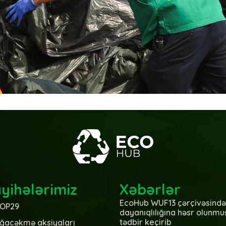
yihələrimiz
Xəbərlər
EcoHub WUF13 çərçivəsində
OP29
dayanıqlılığına həsr olunmu
tədbir keçirib
ğacəkmə aksiyaları