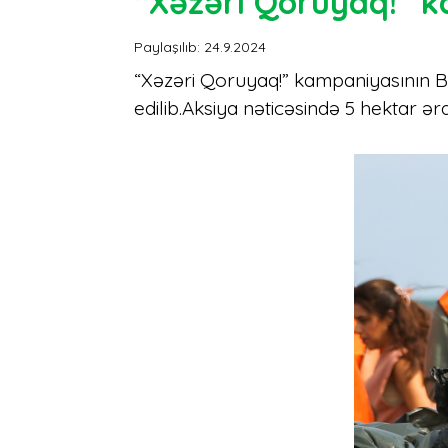
“Xəzəri Qoruyaq!” k
Paylaşılıb: 24.9.2024
“Xəzəri Qoruyaq!” kampaniyasının Bakı
edilib.Aksiya nəticəsində 5 hektar ə