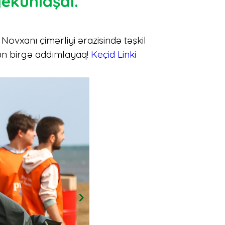
ekunlaşdı.
Novxanı çimərliyi ərazisində təşkil
çün birgə addımlayaq!
Keçid Linki