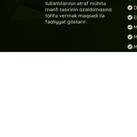
tullantılarının ətraf mühitə
D
mənfi təsirinin azaldılmasına
töhfə vermək məqsədi ilə
E
fəaliyyət göstərir.
M
M
M
T
X
S
T
W