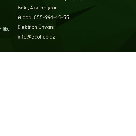
Bakı, Azərbaycan
Əlaqə: 055-994-45-55
Elektron Ünvan:
ilib.
info@ecohub.az
i