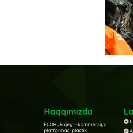
Haqqımızda
La
C
ECOHUB qeyri-kommersiya
platforması plastik
A