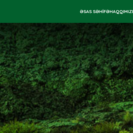
ƏSAS SƏHİFƏ
HAQQIMIZ