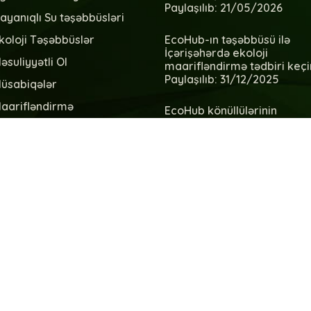
Paylaşılıb: 21/05/2026
ayanıqlı Su təşəbbüsləri
EcoHub-ın təşəbbüsü ilə
koloji Təşəbbüslər
İçərişəhərdə ekoloji
əsuliyyətli Ol
maarifləndirmə tədbiri keçir
Paylaşılıb: 31/12/2025
üsabiqələr
aarifləndirmə
EcoHub könüllülərinin
təltifolunma tədbiri keçirild
əmizlik aksiyaları
Paylaşılıb: 08/10/2025
əzəri Qoruyaq
u təşəbbüsləri
ullantıların idarəolunması
UF13