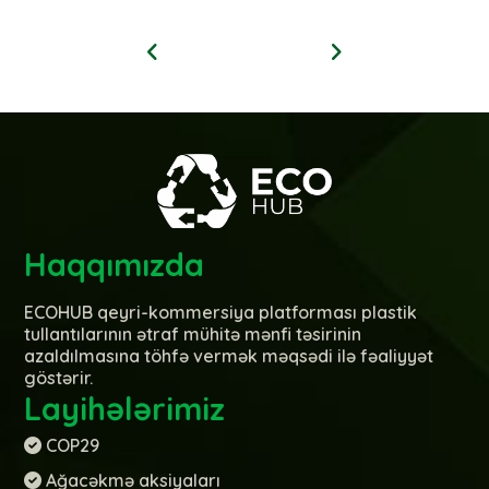
Haqqımızda
ECOHUB qeyri-kommersiya platforması plastik
tullantılarının ətraf mühitə mənfi təsirinin
azaldılmasına töhfə vermək məqsədi ilə fəaliyyət
göstərir.
Layihələrimiz
COP29
Ağacəkmə aksiyaları