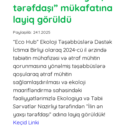
tərəfdaşı” mükafatına
layiq görüldü
Paylaşılıb: 24.1.2025
“Eco Hub” Ekoloji Təşəbbüslərə Dəstək
İctimai Birliyi olaraq 2024-cü il ərzində
təbiətin mühafizəsi və ətraf mühitin
qorunmasına yönəlmiş təşəbbüslərə
qoşularaq ətraf mühitin
sağlamlaşdırılması və ekoloji
maarifləndirmə sahəsindəki
fəaliyyətlərimizlə Ekologiya və Təbii
Sərvətlər Nazirliyi tərəfindən “İlin ən
yaxşı tərəfdaşı” adına layiq görüldük!
Keçid Linki