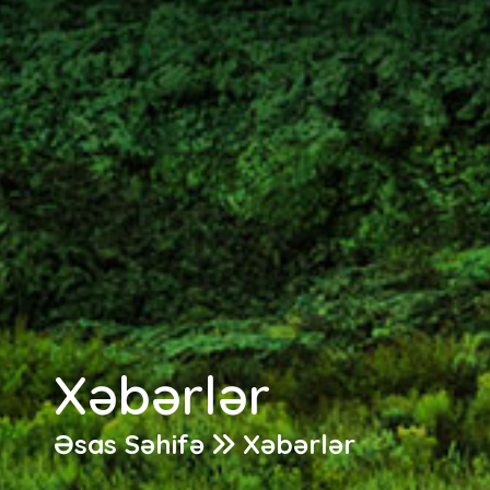
LAYİHƏLƏR
XƏBƏRLƏR
TƏRƏFDAŞLAR
COP29
ƏLAQƏ
EN
Xəbərlər
Əsas Səhifə
Xəbərlər