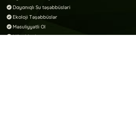
Dayanıqlı Su təşəbbüsləri
Ekoloji Təşəbbüslər
Məsuliyyətli Ol
Müsabiqələr
Maarifləndirmə
Təmizlik aksiyaları
Xəzəri Qoruyaq
Su təşəbbüsləri
Tullantıların idarəolunması
WUF13
Xəbərlər
EcoHub WUF13 çərçivəsində su dayanıqlılığına həsr
olunmuş tədbir keçirib
Paylaşılıb: 21/05/2026
EcoHub-ın təşəbbüsü ilə İçərişəhərdə ekoloji