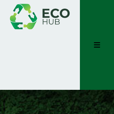
ƏSAS SƏHİFƏ
HAQQIMIZDA